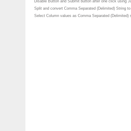
Disable Button and Submit button after one click using J
Split and convert Comma Separated (Delimited) String to
Select Column values as Comma Separated (Delimited)