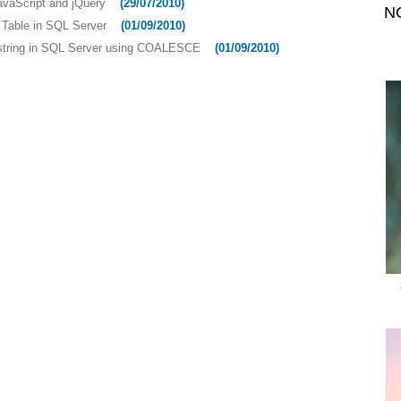
avaScript and jQuery
(29/07/2010)
N
 Table in SQL Server
(01/09/2010)
 string in SQL Server using COALESCE
(01/09/2010)