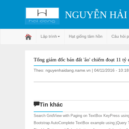
NGUYỄN HẢI
Lập trình
Hạt giống tâm hồn
Câu hỏi 
Tổng giám đốc bán đất 'ảo' chiếm đoạt 11 tỷ
Theo: nguyenhaidang.name.vn | 04/11/2016 - 10:18
Tin khác
Search GridView with Paging on TextBox KeyPress using
Bootstrap AutoComplete TextBox example using jQuery 