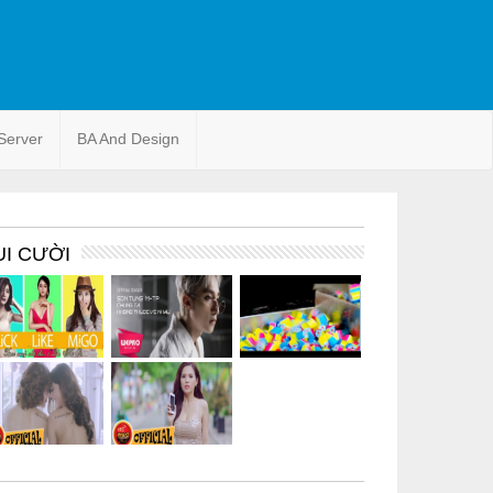
Server
BA And Design
UI CƯỜI