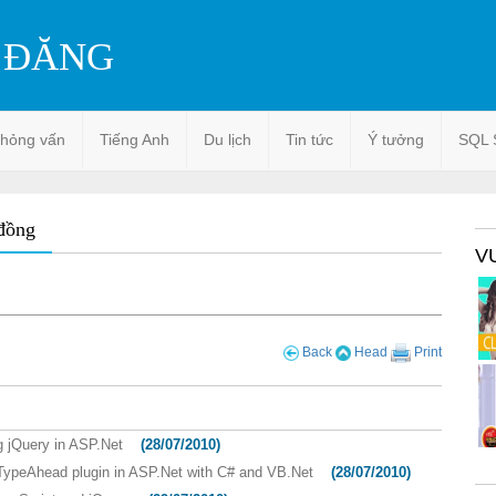
 ĐĂNG
phỏng vấn
Tiếng Anh
Du lịch
Tin tức
Ý tưởng
SQL 
 đồng
V
Back
Head
Print
 jQuery in ASP.Net
(28/07/2010)
TypeAhead plugin in ASP.Net with C# and VB.Net
(28/07/2010)