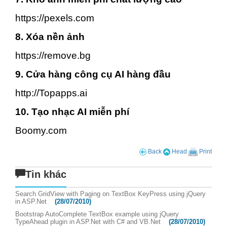
https://pexels.com
8. Xóa nền ảnh
https://remove.bg
9. Cửa hàng công cụ AI hàng đầu
http://Topapps.ai
10. Tạo nhạc AI miễn phí
Boomy.com
Back
Head
Print
Tin khác
Search GridView with Paging on TextBox KeyPress using jQuery
in ASP.Net
(28/07/2010)
Bootstrap AutoComplete TextBox example using jQuery
TypeAhead plugin in ASP.Net with C# and VB.Net
(28/07/2010)