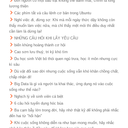
Đời người có một báu vật không thể đánh mất, chính là lòng
lương thiện
Các phím tắt và câu lệnh cơ bản trong Ubuntu
Nghỉ việc đi, đừng sợ: Khi mà mỗi ngày thức dậy không còn
thấy muốn làm việc nữa, mà chỉ thấy mệt mỏi thì điều duy nhất
cần làm là dừng lại!
NHỮNG CÂU HỎI KHI LẤY YÊU CẦU
biến khủng hoảng thành cơ hội
Cao sơn lưu thuỷ, tri kỷ khó tìm
Du học sinh Việt bỏ thói quen ngủ trưa, học ít môn nhưng cực
kì sâu
Dù vật đổi sao dời nhưng cuộc sống vẫn khó khăn chồng chất,
chấp nhận đi!
Big Data là gì và người ta khai thác, ứng dụng nó vào cuộc
sống như thế nào?
Nghịch lý về sinh viên cá biệt
6 câu hỏi tuyển dụng hóc búa
Ba cạm bẫy lớn trong đời, hãy nhớ thật kỹ để không phải nhắc
đến hai từ "hối hận"
Khi cuộc sống không diễn ra như bạn mong muốn, hãy nhắc