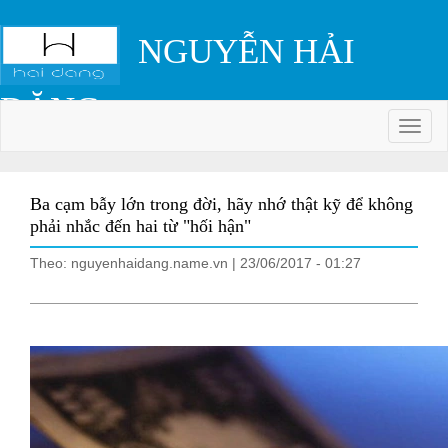
NGUYỄN HẢI
ĐĂNG
Colls
Ba cạm bẫy lớn trong đời, hãy nhớ thật kỹ để không
phải nhắc đến hai từ "hối hận"
Theo: nguyenhaidang.name.vn | 23/06/2017 - 01:27