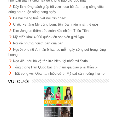
nhở bản thân 7 điều này để không bao giờ gục ngã
Đây là những cách giúp tôi vượt qua bế tắc trong công việc
cũng như cuộc sống hàng ngày
Bé hai tháng tuổi biết nói 'xin chào'
Chiếc xe tăng Mỹ trúng bom, tên lửa nhiều nhất thế giới
Kim Jong-un thăm tiểu đoàn đặc nhiệm Triều Tiên
Mỹ triển khai 4.000 quân đến sát biên giới Nga
Nói về những người bạn của bạn
Người phụ nữ Anh ăn 5 hạt lạc mỗi ngày sống sót trong rừng
hoang
Nga điều tàu hộ vệ tên lửa hiện đại nhất tới Syria
Tổng thống Hàn Quốc bác tin tham gia giáo phái thần bí
Thất vọng với Obama, nhiều cử tri Mỹ sát cánh cùng Trump
VUI CƯỜI