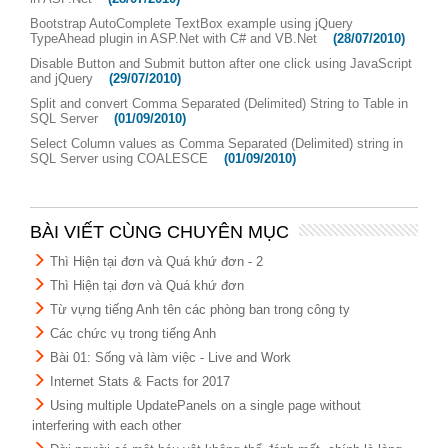
Bootstrap AutoComplete TextBox example using jQuery
TypeAhead plugin in ASP.Net with C# and VB.Net
(28/07/2010)
Disable Button and Submit button after one click using JavaScript
and jQuery
(29/07/2010)
Split and convert Comma Separated (Delimited) String to Table in
SQL Server
(01/09/2010)
Select Column values as Comma Separated (Delimited) string in
SQL Server using COALESCE
(01/09/2010)
BÀI VIẾT CÙNG CHUYÊN MỤC
Thì Hiện tại đơn và Quá khứ đơn - 2
Thì Hiện tại đơn và Quá khứ đơn
Từ vựng tiếng Anh tên các phòng ban trong công ty
Các chức vụ trong tiếng Anh
Bài 01: Sống và làm việc - Live and Work
Internet Stats & Facts for 2017
Using multiple UpdatePanels on a single page without
interfering with each other