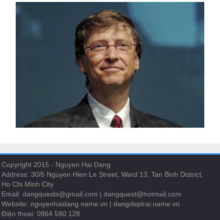
Copyright 2015 - Nguyen Hai Dang
Address: 30/5 Nguyen Hien Le Street, Ward 13, Tan Binh District,
Ho Chi Minh City
Email:
dangquests@gmail.com
|
dangquest@hotmail.com
Website: nguyenhaidang.name.vn | dangdeptrai.name.vn
Điện thoại: 0964 580 128