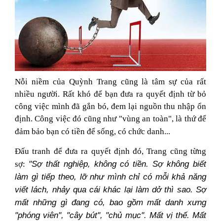
Nỗi niềm của Quỳnh Trang cũng là tâm sự của rất
nhiều người. Rất khó để bạn đưa ra quyết định từ bỏ
công việc mình đã gắn bó, đem lại nguồn thu nhập ổn
định. Công việc đó cũng như "vùng an toàn", là thứ để
đảm bảo bạn có tiền để sống, có chức danh...
Đấu tranh để đưa ra quyết định đó, Trang cũng từng
"Sợ thất nghiệp, không có tiền. Sợ không biết
sợ:
làm gì tiếp theo, lỡ như mình chỉ có mỗi khả năng
viết lách, nhảy qua cái khác lại làm dở thì sao. Sợ
mất những gì đang có, bao gồm mất danh xưng
"phóng viên", "cây bút", "chủ mục". Mất vị thế. Mất