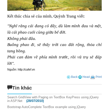
Kết thúc chia sẻ của mình, Quỳnh Trang viết:
"Nghĩ rằng cái đang có đây, dù làm mình đau và mệt,
là cái phao cuối cùng giữa bể đời.
Không phải đâu.
Buông phao đi, sẽ thấy trời cao đất rộng, thỏa chí
tang bồng.
Phải can đảm về phía mình trước, rồi vũ trụ sẽ đáp
lời".
Nguồn: http://cafef.vn
Back
Head
Print
Tin khác
Search GridView with Paging on TextBox KeyPress using jQuery
in ASP.Net
(28/07/2010)
Bootstrap AutoComplete TextBox example using jQuery