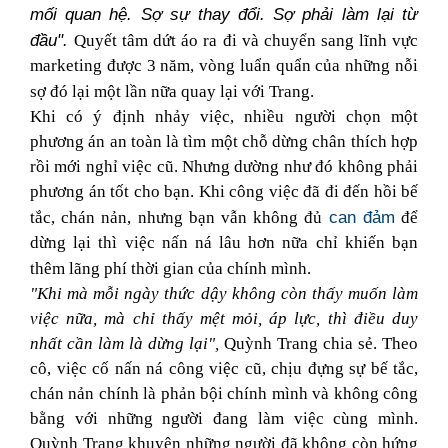
mối quan hệ. Sợ sự thay đổi. Sợ phải làm lại từ
đầu".
Quyết tâm dứt áo ra đi và chuyển sang lĩnh vực
marketing được 3 năm, vòng luẩn quẩn của những nỗi
sợ đó lại một lần nữa quay lại với Trang.
Khi có ý định nhảy việc, nhiều người chọn một
phương án an toàn là tìm một chỗ dừng chân thích hợp
rồi mới nghỉ việc cũ. Nhưng dường như đó không phải
phương án tốt cho bạn. Khi công việc đã đi đến hồi bế
can đảm
tắc, chán nản, nhưng bạn vẫn không đủ
để
dừng lại thì việc nấn ná lâu hơn nữa chỉ khiến bạn
thêm lãng phí thời gian của chính mình.
"Khi mà mỗi ngày thức dậy không còn thấy muốn làm
việc nữa, mà chỉ thấy mệt mỏi, áp lực, thì điều duy
nhất cần làm là dừng lại",
Quỳnh Trang chia sẻ. Theo
cô, việc cố nấn ná công việc cũ, chịu đựng sự bế tắc,
chán nản chính là phản bội chính mình và không công
bằng với những người đang làm việc cùng mình.
Quỳnh Trang khuyên những người đã không còn hứng