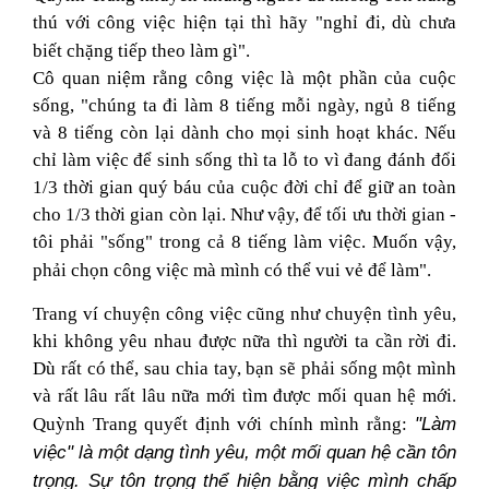
thú với công việc hiện tại thì hãy "nghỉ đi, dù chưa
biết chặng tiếp theo làm gì".
Cô quan niệm rằng công việc là một phần của cuộc
sống, "chúng ta đi làm 8 tiếng mỗi ngày, ngủ 8 tiếng
và 8 tiếng còn lại dành cho mọi sinh hoạt khác. Nếu
chỉ làm việc để sinh sống thì ta lỗ to vì đang đánh đổi
1/3 thời gian quý báu của cuộc đời chỉ để giữ an toàn
cho 1/3 thời gian còn lại. Như vậy, để tối ưu thời gian -
tôi phải "sống" trong cả 8 tiếng làm việc. Muốn vậy,
phải chọn công việc mà mình có thể vui vẻ để làm".
Trang ví chuyện công việc cũng như chuyện tình yêu,
khi không yêu nhau được nữa thì người ta cần rời đi.
Dù rất có thể, sau chia tay, bạn sẽ phải sống một mình
và rất lâu rất lâu nữa mới tìm được mối quan hệ mới.
"Làm
Quỳnh Trang quyết định với chính mình rằng:
việc" là một dạng tình yêu, một mối quan hệ cần tôn
trọng. Sự tôn trọng thể hiện bằng việc mình chấp