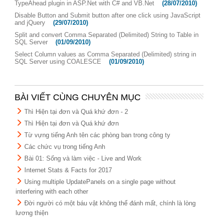
TypeAhead plugin in ASP.Net with C# and VB.Net
(28/07/2010)
Disable Button and Submit button after one click using JavaScript
and jQuery
(29/07/2010)
Split and convert Comma Separated (Delimited) String to Table in
SQL Server
(01/09/2010)
Select Column values as Comma Separated (Delimited) string in
SQL Server using COALESCE
(01/09/2010)
BÀI VIẾT CÙNG CHUYÊN MỤC
Thì Hiện tại đơn và Quá khứ đơn - 2
Thì Hiện tại đơn và Quá khứ đơn
Từ vựng tiếng Anh tên các phòng ban trong công ty
Các chức vụ trong tiếng Anh
Bài 01: Sống và làm việc - Live and Work
Internet Stats & Facts for 2017
Using multiple UpdatePanels on a single page without
interfering with each other
Đời người có một báu vật không thể đánh mất, chính là lòng
lương thiện