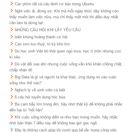
Các phím tắt và câu lệnh cơ bản trong Ubuntu
Nghỉ việc đi, đừng sợ: Khi mà mỗi ngày thức dậy không còn
thấy muốn làm việc nữa, mà chỉ thấy mệt mỏi thì điều duy nhất
cần làm là dừng lại!
NHỮNG CÂU HỎI KHI LẤY YÊU CẦU
biến khủng hoảng thành cơ hội
Cao sơn lưu thuỷ, tri kỷ khó tìm
Du học sinh Việt bỏ thói quen ngủ trưa, học ít môn nhưng cực
kì sâu
Dù vật đổi sao dời nhưng cuộc sống vẫn khó khăn chồng chất,
chấp nhận đi!
Big Data là gì và người ta khai thác, ứng dụng nó vào cuộc
sống như thế nào?
Nghịch lý về sinh viên cá biệt
6 câu hỏi tuyển dụng hóc búa
Ba cạm bẫy lớn trong đời, hãy nhớ thật kỹ để không phải nhắc
đến hai từ "hối hận"
Khi cuộc sống không diễn ra như bạn mong muốn, hãy nhắc
nhở bản thân 7 điều này để không bao giờ gục ngã
Đây là những cách giúp tôi vượt qua bế tắc trong công việc